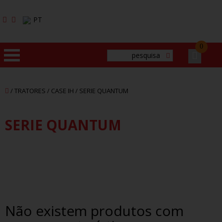
PT
0
HOME
/ TRATORES /
CASE IH
/
SERIE QUANTUM
EMPRESA
SERIE QUANTUM
PRODUTOS
MARCAS
SERVIÇOS
Não existem produtos com
CONTACTOS