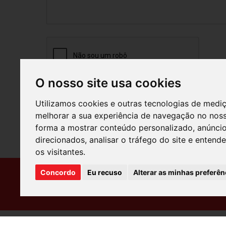
O nosso site usa cookies
Enviar
Utilizamos cookies e outras tecnologias de medi
melhorar a sua experiência de navegação no noss
forma a mostrar conteúdo personalizado, anúnci
direcionados, analisar o tráfego do site e enten
os visitantes.
Concordo
Eu recuso
Alterar as minhas preferên
Ansião
Pomba
(+351) 236 980 500
(+351)
© AMAIndustria Todos os direitos reservados / Desenvolvido p