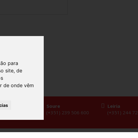
ção para
o site, de
os
der de onde vêm
cias
l
Soure
Leiria
 236 218 908
(+351) 239 506 600
(+351) 244 7
or