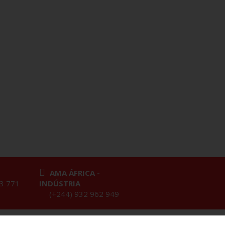
AMA ÁFRICA -
23 771
INDÚSTRIA
(+244) 932 962 949
Política de Privacidade
|
Política de Cookies