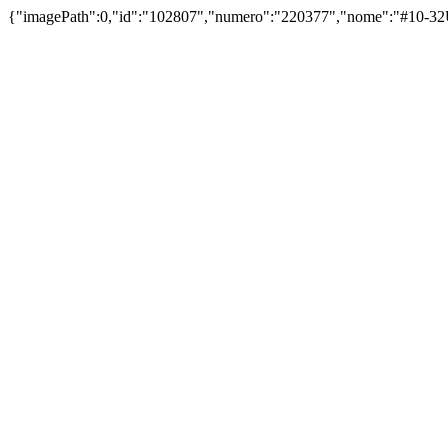
{"imagePath":0,"id":"102807","numero":"220377","nome":"#10-3