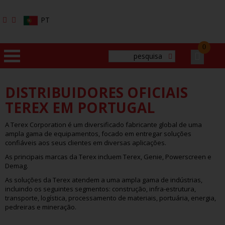
PT
0
HOME
DISTRIBUIDORES OFICIAIS
TEREX EM PORTUGAL
EMPRESA
A Terex Corporation é um diversificado fabricante global de uma
ampla gama de equipamentos, focado em entregar soluções
PRODUTOS
confiáveis aos seus clientes em diversas aplicações.
As principais marcas da Terex incluem Terex, Genie, Powerscreen e
MARCAS
Demag.
As soluções da Terex atendem a uma ampla gama de indústrias,
SERVIÇOS
incluindo os seguintes segmentos: construção, infra-estrutura,
transporte, logística, processamento de materiais, portuária, energia,
pedreiras e mineração.
CONTACTOS