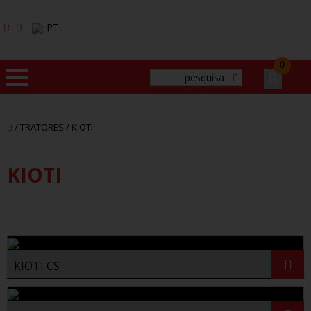
PT
0
HOME
/ TRATORES /
KIOTI
EMPRESA
KIOTI
PRODUTOS
MARCAS
SERVIÇOS
KIOTI CS
CONTACTOS