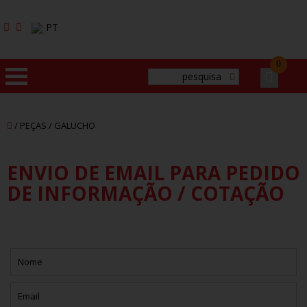
PT
0
HOME
/ PEÇAS / GALUCHO
EMPRESA
ENVIO DE EMAIL PARA PEDIDO
PRODUTOS
DE INFORMAÇÃO / COTAÇÃO
MARCAS
SERVIÇOS
CONTACTOS