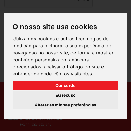
Enviar
O nosso site usa cookies
Utilizamos cookies e outras tecnologias de
medição para melhorar a sua experiência de
navegação no nosso site, de forma a mostrar
conteúdo personalizado, anúncios
direcionados, analisar o tráfego do site e
entender de onde vêm os visitantes.
Concordo
Ansião
Pombal
Eu recuso
(+351) 236 980 500
(+351) 236 218 908
Soure
Leiria
Alterar as minhas preferências
(+351) 239 506 600
(+351) 244 723 771
AMA ÁFRICA - INDÚSTRIA
(+244) 932 962 949