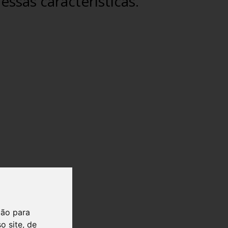
ssas características.
ção para
o site, de