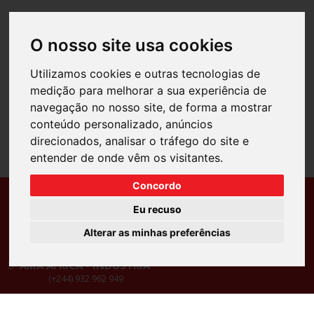
O nosso site usa cookies
Utilizamos cookies e outras tecnologias de
medição para melhorar a sua experiência de
navegação no nosso site, de forma a mostrar
conteúdo personalizado, anúncios
direcionados, analisar o tráfego do site e
entender de onde vêm os visitantes.
Concordo
Ansião
Pombal
Eu recuso
(+351) 236 980 500
(+351) 236 218 908
Soure
Leiria
Alterar as minhas preferências
(+351) 239 506 600
(+351) 244 723 771
AMA ÁFRICA - INDÚSTRIA
(+244) 932 962 949